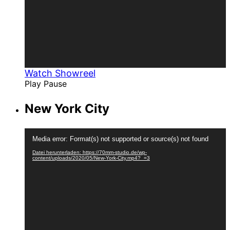
Watch Showreel
Play
Pause
New York City
Video-
Media error: Format(s) not supported or source(s) not found
Player
Datei herunterladen: https://70mm-studio.de/wp-
content/uploads/2020/05/New-York-City.mp4?_=3