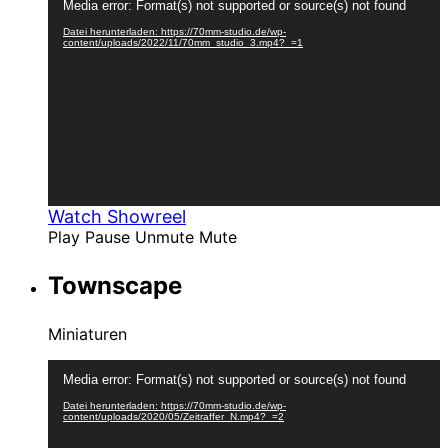
Media error: Format(s) not supported or source(s) not found
Player
Datei herunterladen: https://70mm-studio.de/wp-
content/uploads/2022/11/70mm_studio_3.mp4?_=1
Watch Showreel
Play
Pause
Unmute
Mute
Townscape
Miniaturen
Video-
Media error: Format(s) not supported or source(s) not found
Player
Datei herunterladen: https://70mm-studio.de/wp-
content/uploads/2020/05/Zeitraffer_N.mp4?_=2