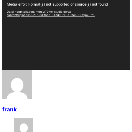
Video-
Media error: Format(s) not supported or source(s) not found
Player
Datei herunterladen: https://70mm-studio.de/wp-
content/uploads/2021/03/Pfand_16zu9_NEU_250321.mp4?_=1
frank